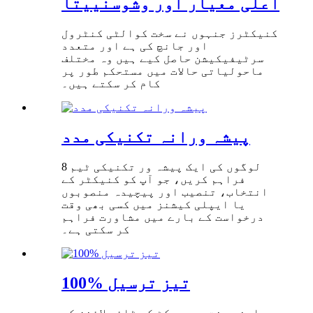
اعلی معیار اور وشوسنییتا
کنیکٹرز جنہوں نے سخت کوالٹی کنٹرول
اور جانچ کی ہے اور متعدد
سرٹیفیکیشن حاصل کیے ہیں وہ مختلف
ماحولیاتی حالات میں مستحکم طور پر
کام کر سکتے ہیں۔
پیشہ ورانہ تکنیکی مدد
8 لوگوں کی ایک پیشہ ور تکنیکی ٹیم
فراہم کریں، جو آپ کو کنیکٹر کے
انتخاب، تنصیب اور پیچیدہ منصوبوں
یا ایپلی کیشنز میں کسی بھی وقت
درخواست کے بارے میں مشاورت فراہم
کر سکتی ہے۔
100% تیز ترسیل
اپنے سخت پروجیکٹ کی ٹائم لائنز کو