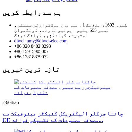
ہم سے رابطہ کریں
کمرہ 1603، بلڈنگ 1، تیانان ہیڈکوارٹر سینٹر،
نمبر 555 پنیو ایونیو نارتھ، ڈونگھوان
اسٹریٹ، گوانگزو، گوانگ ڈونگ
diwei_amy@diwei-elec.com
+86 020 8482 8293
+86 15915905007
+86 17818879072
تازہ ترین خبریں
23/04/26
چائنا سرکلر الیکٹریکل کنیکٹر مینوفیکٹ سے
CE مصدقہ مصنوعات کے تکنیکی فوائد...