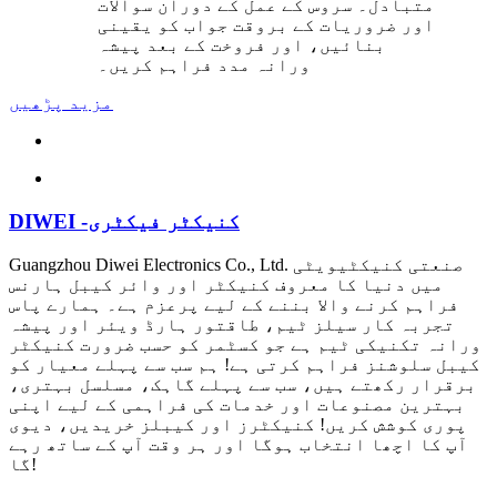
متبادل۔ سروس کے عمل کے دوران سوالات
اور ضروریات کے بروقت جواب کو یقینی
بنائیں، اور فروخت کے بعد پیشہ
ورانہ مدد فراہم کریں۔
مزید پڑھیں
کنیکٹر فیکٹری
DIWEI -
Guangzhou Diwei Electronics Co., Ltd. صنعتی کنیکٹیویٹی
میں دنیا کا معروف کنیکٹر اور وائر کیبل ہارنس
فراہم کرنے والا بننے کے لیے پرعزم ہے۔ ہمارے پاس
تجربہ کار سیلز ٹیم، طاقتور ہارڈ ویئر اور پیشہ
ورانہ تکنیکی ٹیم ہے جو کسٹمر کو حسب ضرورت کنیکٹر
کیبل سلوشنز فراہم کرتی ہے! ہم سب سے پہلے معیار کو
برقرار رکھتے ہیں، سب سے پہلے گاہک، مسلسل بہتری،
بہترین مصنوعات اور خدمات کی فراہمی کے لیے اپنی
پوری کوشش کریں! کنیکٹرز اور کیبلز خریدیں، دیوی
آپ کا اچھا انتخاب ہوگا اور ہر وقت آپ کے ساتھ رہے
گا!