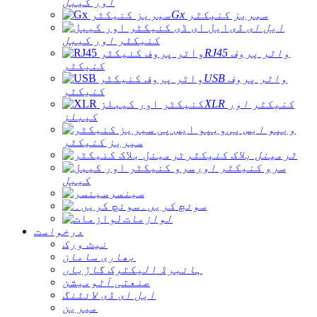
اور کیبل
Gx سیریز کنیکٹر
ایل ای ڈی
کنیکٹر اور کیبل
RJ45 واٹر پروف
کنیکٹر
USB واٹر پروف
کنیکٹر
XLR کنیکٹر اور
کیبلز
ویپو ایس پی
سیریز کنیکٹر
ٹرمینل بلاک کنیکٹر
سرو کنیکٹر اور
کیبل
سینسر
سوئچ کریں۔
لوازمات
درخواست
نیٹ ورک
بھاری سامان
ہائبرڈ الیکٹرک گاڑیاں
صنعتی آٹومیشن
ایل ای ڈی لائٹنگ
میرین