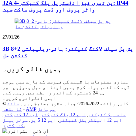
32A 4-پن تھری فیز انڈسٹریل پلگ کنیکٹر: IP44
واٹر پروف اور ڈسٹ پروف ساکٹ سیٹ
27/01/26
3B 8+2 پش پل سیلف لاکنگ کنیکٹر: ہائی-ریلیبلٹی
کنکشن حل
ہمیں فالو کریں۔
ہماری مصنوعات یا قیمت کی فہرست کے بارے میں پوچھ
گچھ کے لئے، براہ کرم ہمیں اپنا ای میل چھوڑیں اور
ہم 24 گھنٹوں کے اندر رابطے میں رہیں گے۔
ابھی انکوائری کریں۔
© کاپی رائٹ - 2022-2026: جملہ حقوق محفوظ ہیں۔
سائٹ
AMP موبائل
-
کا نقشہ
ملسپیک کنیکٹر
,
ایم 12 پلگ کنیکٹر
,
ایم 12 کنیکٹر
,
ایم 12 الیکٹریکل کنیکٹر
,
ایم 12 5 پن
,
سولر پینل
,
کنیکٹرز