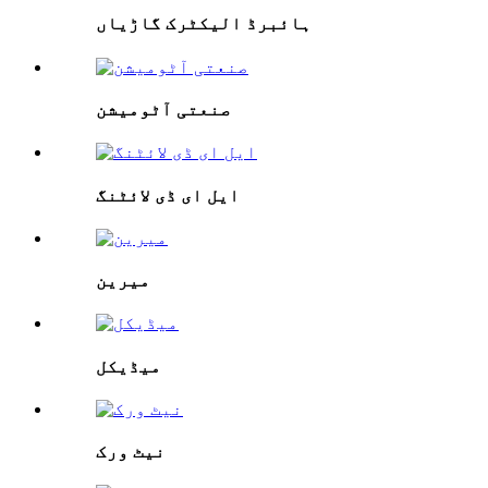
ہائبرڈ الیکٹرک گاڑیاں
صنعتی آٹومیشن
ایل ای ڈی لائٹنگ
میرین
میڈیکل
نیٹ ورک