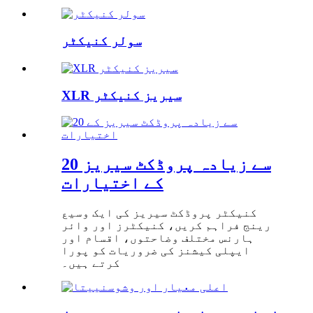
سولر کنیکٹر
XLR سیریز کنیکٹر
20 سے زیادہ پروڈکٹ سیریز
کے اختیارات
کنیکٹر پروڈکٹ سیریز کی ایک وسیع
رینج فراہم کریں، کنیکٹرز اور وائر
ہارنس مختلف وضاحتوں، اقسام اور
ایپلی کیشنز کی ضروریات کو پورا
کرتے ہیں۔