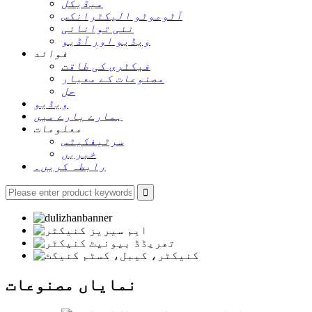
میڈیکل
آٹوموٹو الیکٹرانکس
نئی توانائی
ویڈیو اور آڈیو
فوائد
فیکٹری کی طاقت
مصنوعات کے معیار
حل
ویڈیو
ہمارے بارے میں
معلومات
سرٹیفکیٹس
خبریں
رابطہ کریں۔
نمایاں مصنوعات