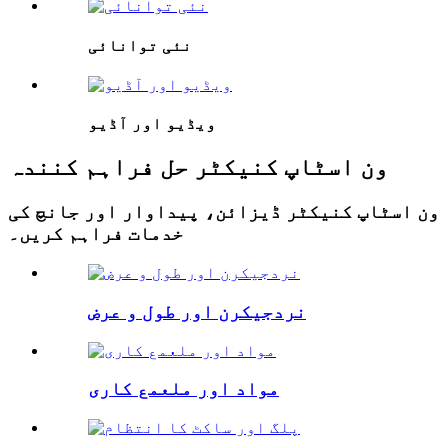
نئی توانائی
ویڈیو اور آڈیو
ون اسٹاپ کنیکٹر حل فراہم کنندہ
ون اسٹاپ کنیکٹر ڈیزائن، پیداوار اور جانچ کی
خدمات فراہم کریں۔
نردجیکرن اور طول و عرض
مواد اور ملعمع کاری