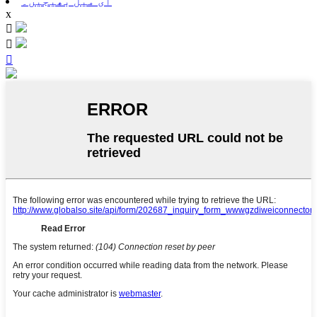
ای میل بھیجیں۔
x


