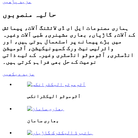
مزید پڑھیں
حالیہ منصوبوں
ہماری مصنوعات ایل ای ڈی لائٹنگ آلات، پیمائش
کے آلات، گاڑیاں، بھاری مشینری، طبی آلات وغیرہ
میں بڑے پیمانے پر استعمال ہوتی ہیں، اور
وائرلیس نیٹ ورک کمیونیکیشن، آٹومیشن
انڈسٹری، آٹوموٹو انڈسٹری وغیرہ کے لیے ذاتی
نوعیت کے حل بھی فراہم کرتی ہیں۔
مزید دیکھیں
آٹوموٹو الیکٹرانکس
بھاری سامان