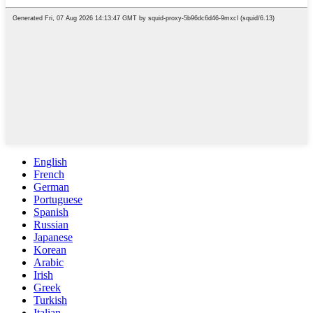
English
French
German
Portuguese
Spanish
Russian
Japanese
Korean
Arabic
Irish
Greek
Turkish
Italian