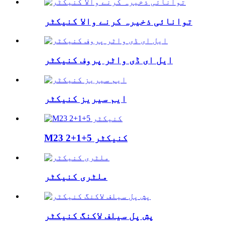
توانائی ذخیرہ کرنے والا کنیکٹر
ایل ای ڈی واٹر پروف کنیکٹر
ایم سیریز کنیکٹر
M23 2+1+5 کنیکٹر
ملٹری کنیکٹر
پش پل سیلف لاکنگ کنیکٹر