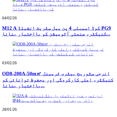
04/02/26
M12 A کوڈ اسمبلی 4 پن میل سٹریٹ انشیلڈ PG9
کنیکٹر، صنعتی آٹومیشن کو بااختیار بنانا...
03/02/26
OD8-200A-50m㎡ انرجی سٹوریج بیٹری ٹرمینل
کنیکٹر، اعلی کارکردگی اور محفوظ توانائی کو
بااختیار بنانا...
28/01/26