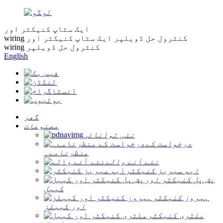
ایک سٹاپ کنیکٹر اور
wiring کنٹرول حل ڈویلپر
ایک سٹاپ کنیکٹر اور
wiring کنٹرول حل ڈویلپر
English
گھر
مصنوعات
نئی توانائی
درخواست کے
منظرنامے۔
نئے آنے والے
ایم سیریز کنیکٹر
پش پل کنیکٹر اور
کیبل
ہیروز کنیکٹر
اور کیبلز
ملٹری کنیکٹر