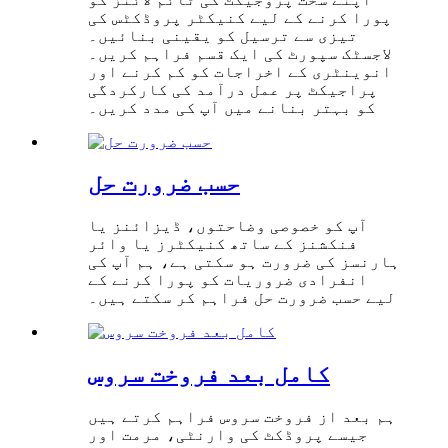
پورا کرنے کے لیے کنیکٹر پروڈکٹس کی
تیزی سے ترسیل کو یقینی بنائیں۔
لاجسٹک سپورٹ کی ایک قسم فراہم کریں۔
انوینٹری کے اخراجات کو کم کرنے اور
پراجیکٹ پر عمل درآمد کی کارکردگی
کو بہتر بنانے میں آپ کی مدد کریں۔
حسب ضرورت حل
آپ کو خصوصی وضاحتوں، ڈیزائنز یا
فنکشنز کے ساتھ کنیکٹرز یا وائر
ہارنسز کی ضرورت ہو سکتی ہے، ہم آپ کی
انفرادی ضروریات کو پورا کرنے کے
لیے حسب ضرورت حل فراہم کر سکتے ہیں۔
کامل بعد فروخت سروس
ہم بعد از فروخت سروس فراہم کرتے ہیں
جیسے پروڈکٹ کی وارنٹی، مرمت اور