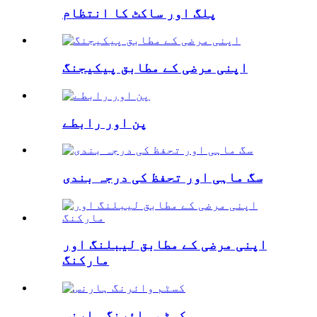
پلگ اور ساکٹ کا انتظام
اپنی مرضی کے مطابق پیکیجنگ
پن اور رابطے
سگ ماہی اور تحفظ کی درجہ بندی
اپنی مرضی کے مطابق لیبلنگ اور
مارکنگ
کسٹم وائرنگ ہارنس