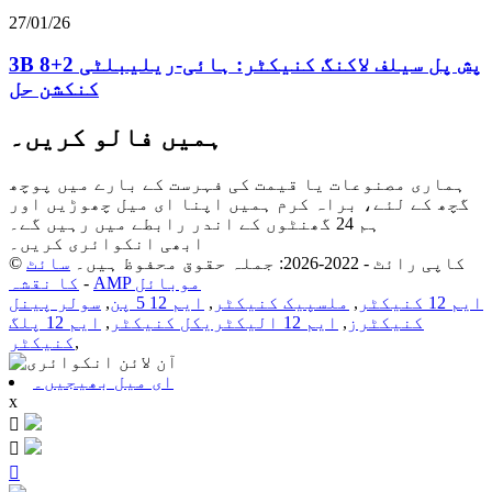
27/01/26
3B 8+2 پش پل سیلف لاکنگ کنیکٹر: ہائی-ریلیبلٹی
کنکشن حل
ہمیں فالو کریں۔
ہماری مصنوعات یا قیمت کی فہرست کے بارے میں پوچھ
گچھ کے لئے، براہ کرم ہمیں اپنا ای میل چھوڑیں اور
ہم 24 گھنٹوں کے اندر رابطے میں رہیں گے۔
ابھی انکوائری کریں۔
© کاپی رائٹ - 2022-2026: جملہ حقوق محفوظ ہیں۔
سائٹ
AMP موبائل
-
کا نقشہ
ایم 12 کنیکٹر
,
ملسپیک کنیکٹر
,
ایم 12 5 پن
,
سولر پینل
کنیکٹرز
,
ایم 12 الیکٹریکل کنیکٹر
,
ایم 12 پلگ
,
کنیکٹر
ای میل بھیجیں۔
x


