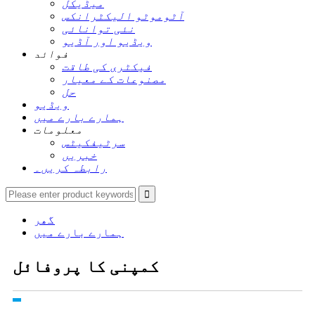
میڈیکل
آٹوموٹو الیکٹرانکس
نئی توانائی
ویڈیو اور آڈیو
فوائد
فیکٹری کی طاقت
مصنوعات کے معیار
حل
ویڈیو
ہمارے بارے میں
معلومات
سرٹیفکیٹس
خبریں
رابطہ کریں۔
گھر
ہمارے بارے میں
کمپنی کا پروفائل