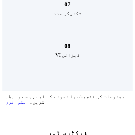
07
تکنیکی مدد
08
VI ڈیزائن
مصنوعات کی تفصیلات یا نمونے کے لیے ہم سے رابطہ
کریں۔
انکوائری
فیکٹری ٹور