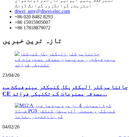
نمبر 555 پنیو ایونیو نارتھ، ڈونگھوان
اسٹریٹ، گوانگزو، گوانگ ڈونگ
diwei_amy@diwei-elec.com
+86 020 8482 8293
+86 15915905007
+86 17818879072
تازہ ترین خبریں
23/04/26
چائنا سرکلر الیکٹریکل کنیکٹر مینوفیکٹ سے
CE مصدقہ مصنوعات کے تکنیکی فوائد...
04/02/26