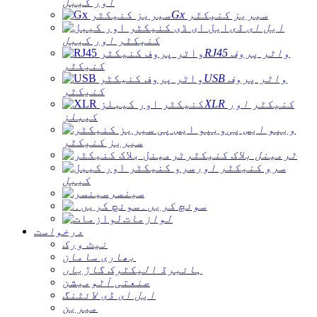
اور کیبل
Gx سیریز کنیکٹر
ایل ای ڈی
کنیکٹر اور کیبل
RJ45 واٹر پروف
کنیکٹر
USB واٹر پروف
کنیکٹر
XLR کنیکٹر اور
کیبلز
ویپو ایس پی
سیریز کنیکٹر
ٹرمینل بلاک کنیکٹر
سرو کنیکٹر اور
کیبل
سینسر
سوئچ کریں۔
لوازمات
درخواست
نیٹ ورک
بھاری سامان
ہائبرڈ الیکٹرک گاڑیاں
صنعتی آٹومیشن
ایل ای ڈی لائٹنگ
میرین