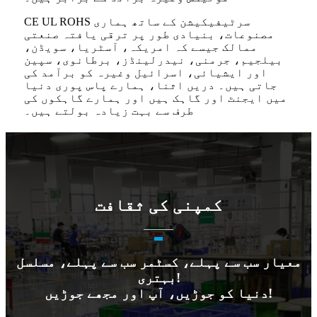
CE UL ROHS سرٹیفیکیشن کے ساتھ ہماری
مصنوعات، بنیادی طور پر ترقی یافتہ صنعتی
ممالک جیسے کہ امریکہ، آسٹریا، سویڈن،
بیلجیم، جرمنی، نیدرلینڈز، برطانوی، سپین
اور ایشیائی، اسرائیل وغیرہ کو برآمد کی
جاتی ہیں۔ دریں اثنا، ہمارے پاس پوری دنیا
میں ایجنٹ اور گاہک ہیں اور ہمارے گاہکوں کی
طرف سے بہت زیادہ بولتے ہیں۔
کمپنی کی ثقافت
معیار سب سے پہلے، کسٹمر سب سے پہلے، مسلسل
بہتری!
دنیا کو جوڑیں، آپ اور مجھے جوڑیں!