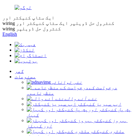
ایک سٹاپ کنیکٹر اور
wiring کنٹرول حل ڈویلپر
ایک سٹاپ کنیکٹر اور
wiring کنٹرول حل ڈویلپر
English
گھر
مصنوعات
نئی توانائی
درخواست کے
منظرنامے۔
نئے آنے والے
ایم سیریز کنیکٹر
پش پل کنیکٹر اور
کیبل
ہیروز کنیکٹر
اور کیبلز
ملٹری کنیکٹر