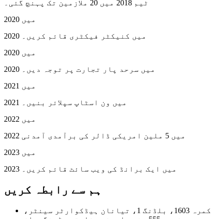
ٹیم 2018 میں 20 ملازمین تک پہنچ گئی۔
2020 میں
2020 میں کنیکٹر فیکٹری قائم کریں۔
2020 میں
2020 میں سرحد پار تجارت پر توجہ دیں۔
2021 میں
2021 میں ون اسٹاپ سپلائر بنیں۔
2022 میں
2022 میں 5 ملین امریکی ڈالر کی برآمدی آمدنی
2023 میں
2023 میں ایک برانڈ کی ویب سائٹ قائم کریں۔
ہم سے رابطہ کریں
کمرہ 1603، بلڈنگ 1، تیانان ہیڈکوارٹر سینٹر،