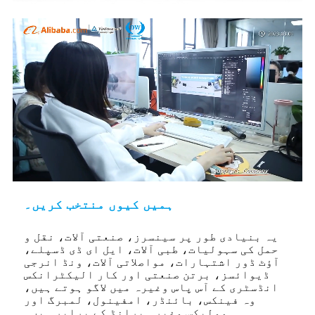
ہمیں کیوں منتخب کریں۔
یہ بنیادی طور پر سینسرز، صنعتی آلات، نقل و
حمل کی سہولیات، طبی آلات، ایل ای ڈی ڈسپلے،
آؤٹ ڈور اشتہارات، مواصلاتی آلات، ونڈ انرجی
ڈیوائسز، برتن صنعتی اور کار الیکٹرانکس
انڈسٹری کے آس پاس وغیرہ میں لاگو ہوتے ہیں،
وہ فینکس، بائنڈر، امفینول، لمبرگ اور
مولیکس وغیرہ برانڈ کے برابر ہیں۔