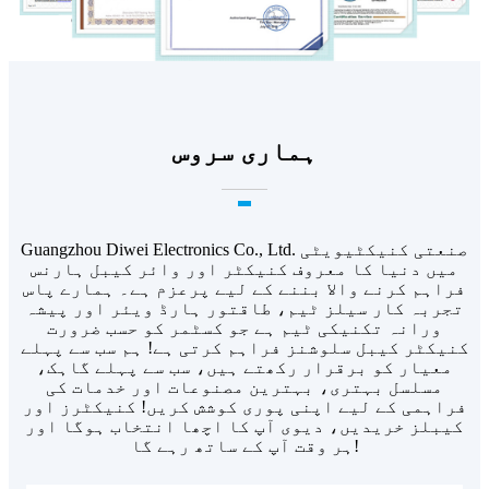
ہماری سروس
Guangzhou Diwei Electronics Co., Ltd. صنعتی کنیکٹیویٹی
میں دنیا کا معروف کنیکٹر اور وائر کیبل ہارنس
فراہم کرنے والا بننے کے لیے پرعزم ہے۔ ہمارے پاس
تجربہ کار سیلز ٹیم، طاقتور ہارڈ ویئر اور پیشہ
ورانہ تکنیکی ٹیم ہے جو کسٹمر کو حسب ضرورت
کنیکٹر کیبل سلوشنز فراہم کرتی ہے! ہم سب سے پہلے
معیار کو برقرار رکھتے ہیں، سب سے پہلے گاہک،
مسلسل بہتری، بہترین مصنوعات اور خدمات کی
فراہمی کے لیے اپنی پوری کوشش کریں! کنیکٹرز اور
کیبلز خریدیں، دیوی آپ کا اچھا انتخاب ہوگا اور
ہر وقت آپ کے ساتھ رہے گا!