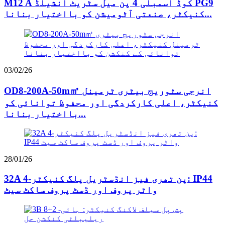
M12 A کوڈ اسمبلی 4 پن میل سٹریٹ انشیلڈ PG9
کنیکٹر، صنعتی آٹومیشن کو بااختیار بنانا...
03/02/26
OD8-200A-50m㎡ انرجی سٹوریج بیٹری ٹرمینل
کنیکٹر، اعلی کارکردگی اور محفوظ توانائی کو
بااختیار بنانا...
28/01/26
32A 4-پن تھری فیز انڈسٹریل پلگ کنیکٹر: IP44
واٹر پروف اور ڈسٹ پروف ساکٹ سیٹ