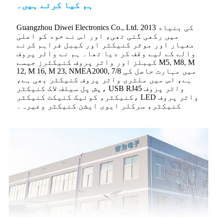
ہم کیا کرتے ہیں۔
Guangzhou Diwei Electronics Co., Ltd. کی بنیاد 2013
میں رکھی گئی تھی، اور اس نے خود کو اعلیٰ
معیار اور موثر کنیکٹر اور کیبل فراہم کرنے
والے کے لیے وقف کر دیا تھا۔ ہم نے واٹر پروف
کیبلز اور واٹر پروف کنیکٹرز جیسے M5, M8, M
12, M 16, M 23, NMEA2000, 7/8 میں مہارت حاصل کی
ہے، اس میں ملٹری واٹر پروف کنیکٹر بھی ہے،
پش پل سیلف لاک کنیکٹر، USB RJ45 واٹر پروف
کنیکٹر، کوئیک کنیکٹ کنیکٹر، LED واٹر پروف
کنیکٹر، سرکلر ایوی ایشن کنیکٹر وغیرہ۔