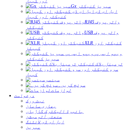
اور کیبل
Gx سیریز کنیکٹر
ایل ای ڈی
کنیکٹر اور کیبل
RJ45 واٹر پروف
کنیکٹر
USB واٹر پروف
کنیکٹر
XLR کنیکٹر اور
کیبلز
ویپو ایس پی
سیریز کنیکٹر
ٹرمینل بلاک کنیکٹر
سرو کنیکٹر اور
کیبل
سینسر
سوئچ کریں۔
لوازمات
درخواست
نیٹ ورک
بھاری سامان
ہائبرڈ الیکٹرک گاڑیاں
صنعتی آٹومیشن
ایل ای ڈی لائٹنگ
میرین