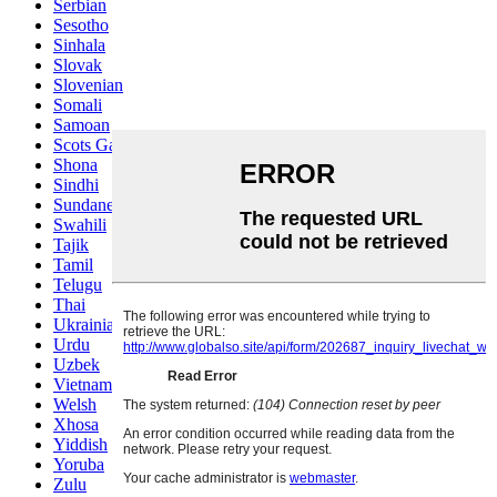
Serbian
Sesotho
Sinhala
Slovak
Slovenian
Somali
Samoan
Scots Gaelic
Shona
Sindhi
Sundanese
Swahili
Tajik
Tamil
Telugu
Thai
Ukrainian
Urdu
Uzbek
Vietnamese
Welsh
Xhosa
Yiddish
Yoruba
Zulu