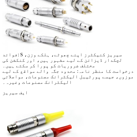
فوائد: S سیریز کنیکٹرز اپنے چھوٹے، ہلکے وزن،
لچکدار ڈیزائن کے لیے مشہور ہیں، اور کنکشن کی
مختلف ضروریات کو پورا کر سکتے ہیں۔
درخواست کا منظر نامہ: محدود جگہ والے مواقع کے لیے
موزوں، جیسے پورٹیبل الیکٹرانک مصنوعات، مواصلاتی
الیکٹرانک مصنوعات وغیرہ۔
ایف سیریز