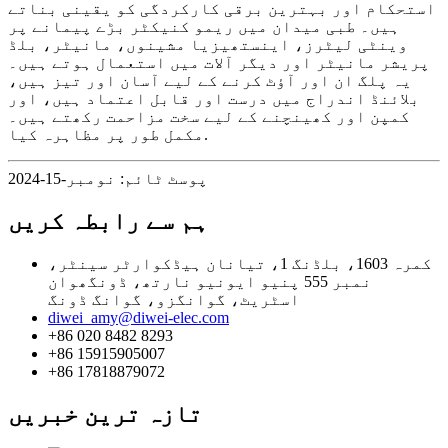
استحکام اور بہترین برقی کارکردگی کو یقینی بناتے
ہیں۔ طبی میدان میں ریمو کنیکٹر بڑے پیمانے پر
وینٹی لیٹرز، اینستھیزیا مشینوں، مانیٹر، بلڈ
پریشر مانیٹر اور دیگر آلات میں استعمال ہوتے ہیں۔
یہ پلگ ان اور آؤٹ کرنے کے لیے آسان اور تیز ہیں،
بلائنڈ اندراج میں درست اور قابل اعتماد ہیں، اور
کمپن اور کھینچنے کے لیے سخت مزاحمت رکھتے ہیں۔
مکمل طور پر مظاہرہ کیا.
پوسٹ ٹائم: نومبر-15-2024
ہم سے رابطہ کریں
کمرہ 1603، بلڈنگ 1، تیانان ہیڈکوارٹر سینٹر،
نمبر 555 پنیو ایونیو نارتھ، ڈونگھوان
اسٹریٹ، گوانگزو، گوانگ ڈونگ
diwei_amy@diwei-elec.com
+86 020 8482 8293
+86 15915905007
+86 17818879072
تازہ ترین خبریں