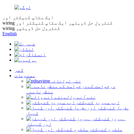
ایک سٹاپ کنیکٹر اور
wiring کنٹرول حل ڈویلپر
ایک سٹاپ کنیکٹر اور
wiring کنٹرول حل ڈویلپر
English
گھر
مصنوعات
نئی توانائی
درخواست کے
منظرنامے۔
نئے آنے والے
ایم سیریز کنیکٹر
پش پل کنیکٹر اور
کیبل
ہیروز کنیکٹر
اور کیبلز
ملٹری کنیکٹر