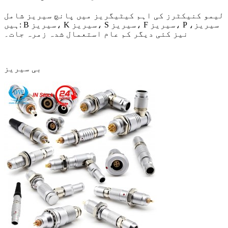
لیمو کنیکٹرز کی اہم کیٹیگریز میں پانچ سیریز شامل
ہیں: B سیریز، K سیریز، S سیریز، F سیریز، P سیریز،
نیز کئی دیگر کم عام استعمال شدہ زمرہ جات۔
بی سیریز