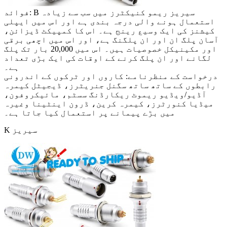
فوائد: B سیریز ریمو کنیکٹرز میں سب سے زیادہ
استعمال ہونے والی درجہ بندی ہے اور اس میں ایپلی
کیشنز کی ایک وسیع رینج ہے۔ اس کا کمپیکٹ ڈیزائن،
آسان پلگ ان اور ان پلگنگ ہے، اور اس میں اچھی برقی
اور مکینیکل خصوصیات ہیں۔ اس میں 20,000 بار تک پلگ
لگانے اور ان پلگ کرنے کے اوقات کی ایک بڑی تعداد
ہے۔
درخواست کے منظرنامے: کاروں اور ٹرکوں کے اندرونی
رابطوں کے ساتھ ساتھ سگنل جنریٹرز، ڈیجیٹل کیمرہ
آڈیو/ویڈیو ریموٹ ریکارڈنگ سسٹم، مائیکروفون،
میڈیا کنورٹرز، کیمرہ کرین، ڈرون اینٹینا وغیرہ
میں بڑے پیمانے پر استعمال کیا جاتا ہے۔
K سیریز