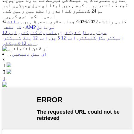
ہماری مصنوعات یا قیمت کی فہرست کے بارے میں پوچھ
گچھ کے لئے، براہ کرم ہمیں اپنا ای میل چھوڑیں اور
ہم 24 گھنٹوں کے اندر رابطے میں رہیں گے۔
ابھی انکوائری کریں۔
© کاپی رائٹ - 2022-2026: جملہ حقوق محفوظ ہیں۔
سائٹ
AMP موبائل
-
کا نقشہ
سولر پینل کنیکٹرز
,
ملسپیک کنیکٹر
,
ایم 12
الیکٹریکل کنیکٹر
,
ایم 12 5 پن
,
ایم 12 پلگ کنیکٹر
,
,
ایم 12 کنیکٹر
ای میل بھیجیں۔
x


