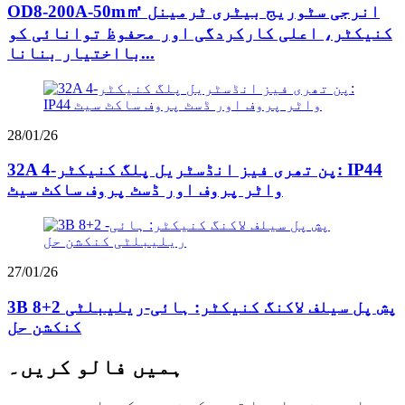
OD8-200A-50m㎡ انرجی سٹوریج بیٹری ٹرمینل
کنیکٹر، اعلی کارکردگی اور محفوظ توانائی کو
بااختیار بنانا...
28/01/26
32A 4-پن تھری فیز انڈسٹریل پلگ کنیکٹر: IP44
واٹر پروف اور ڈسٹ پروف ساکٹ سیٹ
27/01/26
3B 8+2 پش پل سیلف لاکنگ کنیکٹر: ہائی-ریلیبلٹی
کنکشن حل
ہمیں فالو کریں۔