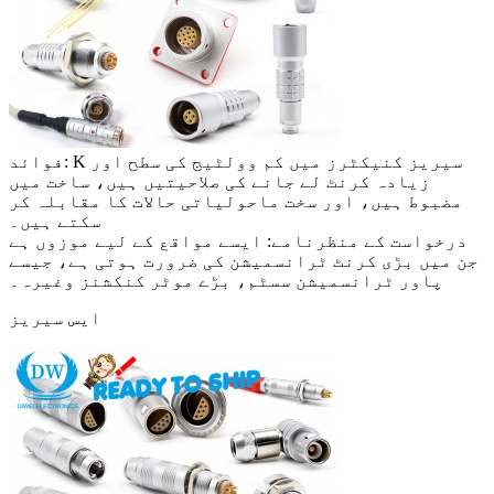
فوائد: K سیریز کنیکٹرز میں کم وولٹیج کی سطح اور
زیادہ کرنٹ لے جانے کی صلاحیتیں ہیں، ساخت میں
مضبوط ہیں، اور سخت ماحولیاتی حالات کا مقابلہ کر
سکتے ہیں۔
درخواست کے منظرنامے: ایسے مواقع کے لیے موزوں ہے
جن میں بڑی کرنٹ ٹرانسمیشن کی ضرورت ہوتی ہے، جیسے
پاور ٹرانسمیشن سسٹم، بڑے موٹر کنکشنز وغیرہ۔
ایس سیریز