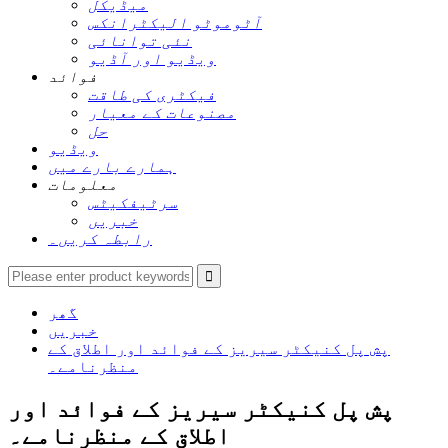
میڈیکل
آٹوموٹو الیکٹرانکس
نئی توانائی
ویڈیو اور آڈیو
فوائد
فیکٹری کی طاقت
مصنوعات کے معیار
حل
ویڈیو
ہمارے بارے میں
معلومات
سرٹیفکیٹس
خبریں
رابطہ کریں۔
گھر
خبریں
پش پل کنیکٹر سیریز کے فوائد اور اطلاق کے
منظرنامے۔
پش پل کنیکٹر سیریز کے فوائد اور
اطلاق کے منظرنامے۔