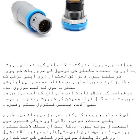
فوائد: پی سیریز کنیکٹرز کا ملٹی کور ڈھانچہ ہوتا
ہے اور وہ متعدد سگنلز کی ترسیل کی ضروریات کو پورا
کر سکتے ہیں۔ ڈیزائن لچکدار اور اپنی مرضی کے
مطابق کرنے میں آسان ہے، مختلف خصوصی ایپلیکیشن
منظرناموں کے لیے موزوں ہے۔
درخواست کے منظرنامے: ایسے مواقع کے لیے موزوں جن
میں متعدد سگنل ٹرانسمیشن کی ضرورت ہوتی ہے، جیسے
طبی آلات، صنعتی کنٹرول سسٹم وغیرہ۔
اس کے علاوہ، ریمو کنیکٹر بھی بڑے پیمانے پر طبی،
ایٹمی صنعت، فوجی، خلائی اور دیگر شعبوں میں
استعمال ہوتے ہیں۔ اس کا پلگ ان سیلف لاکنگ سسٹم،
پراسیسڈ براس/سٹین لیس سٹیل/ایلومینیم الائے شیل
اور گولڈ پلیٹڈ سوئی کور کنکشن کی حفاظت اور