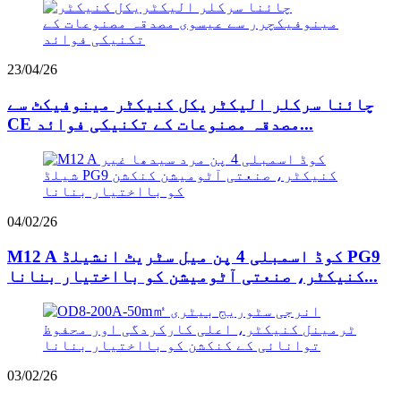
23/04/26
چائنا سرکلر الیکٹریکل کنیکٹر مینوفیکٹ سے
CE مصدقہ مصنوعات کے تکنیکی فوائد...
04/02/26
M12 A کوڈ اسمبلی 4 پن میل سٹریٹ انشیلڈ PG9
کنیکٹر، صنعتی آٹومیشن کو بااختیار بنانا...
03/02/26