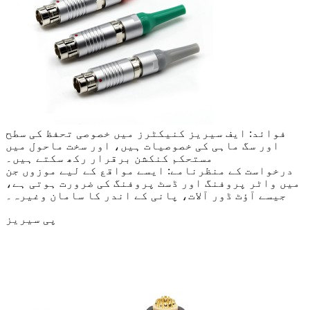
فوائد: ایف سیریز کنیکٹرز میں خصوصی تحفظ کی سطح
اور سگ ماہی کی خصوصیات ہیں، اور سخت ماحول میں
مستحکم کنکشن برقرار رکھ سکتے ہیں۔
درخواست کے منظرنامے: ایسے مواقع کے لیے موزوں جن
میں واٹر پروفنگ اور ڈسٹ پروفنگ کی ضرورت ہوتی ہے،
جیسے آؤٹ ڈور آلات، پانی کے اندر کا سامان وغیرہ۔
پی سیریز