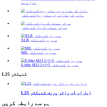
ٹول سیٹ
ہائی کرنٹ انرجی سٹوریج کنیکٹر
سولر سسٹم کیبل کنیکٹر
XLR سیریز کنیکٹر
MIL سیریز کنیکٹر
E-bike M23 2+1+5 سیریز کنیکٹر
L25 کنیکٹر
L25 ایل ای ڈی واٹر پروف کنیکٹر
ہم سے رابطہ کریں