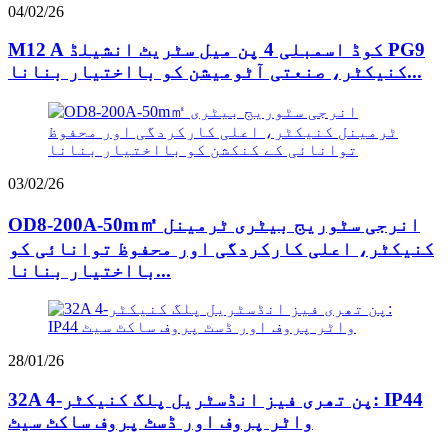
04/02/26
M12 A کوڈ اسمبلی 4 پن میل سٹریٹ انشیلڈ PG9
کنیکٹر، صنعتی آٹومیشن کو بااختیار بنانا...
03/02/26
OD8-200A-50m㎡ انرجی سٹوریج بیٹری ٹرمینل
کنیکٹر، اعلی کارکردگی اور محفوظ توانائی کو
بااختیار بنانا...
28/01/26
32A 4-پن تھری فیز انڈسٹریل پلگ کنیکٹر: IP44
واٹر پروف اور ڈسٹ پروف ساکٹ سیٹ