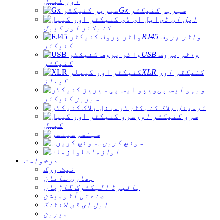
اور کیبل
Gx سیریز کنیکٹر
ایل ای ڈی
کنیکٹر اور کیبل
RJ45 واٹر پروف
کنیکٹر
USB واٹر پروف
کنیکٹر
XLR کنیکٹر اور
کیبلز
ویپو ایس پی
سیریز کنیکٹر
ٹرمینل بلاک کنیکٹر
سرو کنیکٹر اور
کیبل
سینسر
سوئچ کریں۔
لوازمات
درخواست
نیٹ ورک
بھاری سامان
ہائبرڈ الیکٹرک گاڑیاں
صنعتی آٹومیشن
ایل ای ڈی لائٹنگ
میرین