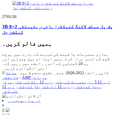
27/01/26
3B 8+2 پش پل سیلف لاکنگ کنیکٹر: ہائی-ریلیبلٹی
کنکشن حل
ہمیں فالو کریں۔
ہماری مصنوعات یا قیمت کی فہرست کے بارے میں پوچھ
گچھ کے لئے، براہ کرم ہمیں اپنا ای میل چھوڑیں اور
ہم 24 گھنٹوں کے اندر رابطے میں رہیں گے۔
ابھی انکوائری کریں۔
© کاپی رائٹ - 2022-2026: جملہ حقوق محفوظ ہیں۔
سائٹ
AMP موبائل
-
کا نقشہ
ایم 12 5 پن
,
ملسپیک کنیکٹر
,
ایم 12 پلگ کنیکٹر
,
سولر
پینل کنیکٹرز
,
ایم 12 الیکٹریکل کنیکٹر
,
ایم 12
,
کنیکٹر
ای میل بھیجیں۔
x
