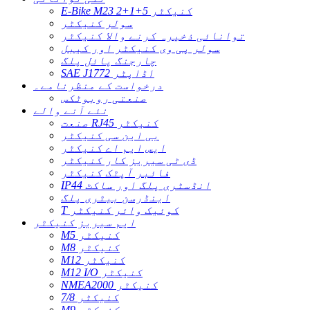
E-Bike M23 2+1+5 کنیکٹر
سولر کنیکٹر
توانائی ذخیرہ کرنے والا کنیکٹر
سولر پی وی کنیکٹر اور کیبل
چارجنگ پائل پلگ
SAE J1772 اڈاپٹر
درخواست کے منظرنامے۔
صنعتی روبوٹکس
نئے آنے والے
صنعت RJ45 کنیکٹر
بی این سی کنیکٹر
ایس ایم اے کنیکٹر
ڈی ٹی سیریز کار کنیکٹر
فائبر آپٹک کنیکٹر
IP44 انڈسٹری پلگ اور ساکٹ
اینڈرسن بیٹری پلگ
T کوئیک وائر کنیکٹر
ایم سیریز کنیکٹر
M5 کنیکٹر
M8 کنیکٹر
M12 کنیکٹر
M12 I/O کنیکٹر
NMEA2000 کنیکٹر
7/8 کنیکٹر
M9 کنیکٹر