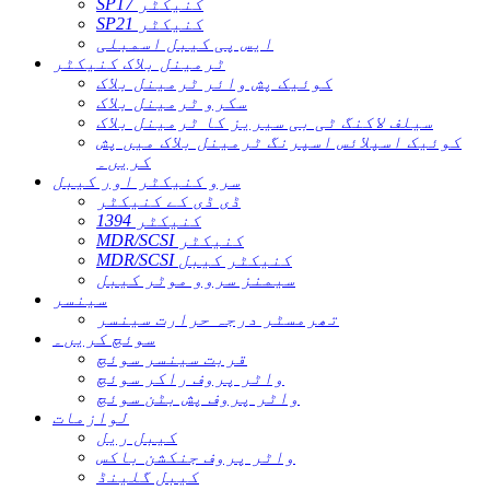
SP17 کنیکٹر
SP21 کنیکٹر
ایس پی کیبل اسمبلی
ٹرمینل بلاک کنیکٹر
کوئیک پش وائر ٹرمینل بلاک
سکرو ٹرمینل بلاک
سیلف لاکنگ ٹی بی سیریز کا ٹرمینل بلاک
کوئیک اسپلائس اسپرنگ ٹرمینل بلاک میں پش
کریں۔
سرو کنیکٹر اور کیبل
ڈی ڈی کے کنیکٹر
1394 کنیکٹر
MDR/SCSI کنیکٹر
MDR/SCSI کنیکٹر کیبل
سیمنز سروو موٹر کیبل
سینسر
تھرمسٹر درجہ حرارت سینسر
سوئچ کریں۔
قربت سینسر سوئچ
واٹر پروف راکر سوئچ
واٹر پروف پش بٹن سوئچ
لوازمات
کیبل ریل
واٹر پروف جنکشن باکس
کیبل گلینڈ