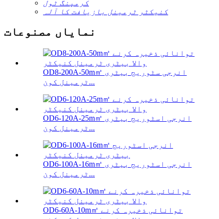
کرمپنگ ٹول
کنیکٹر ٹرمینل بازیافت کا آلہ
نمایاں مصنوعات
OD8-200A-50m㎡ انرجی سٹوریج بیٹری
ٹرمینل کون...
OD6-120A-25m㎡ انرجی اسٹوریج بیٹری
ٹرمینل کون...
OD6-100A-16m㎡ انرجی اسٹوریج بیٹری
ٹرمینل کون...
OD6-60A-10m㎡ توانائی ذخیرہ کرنے