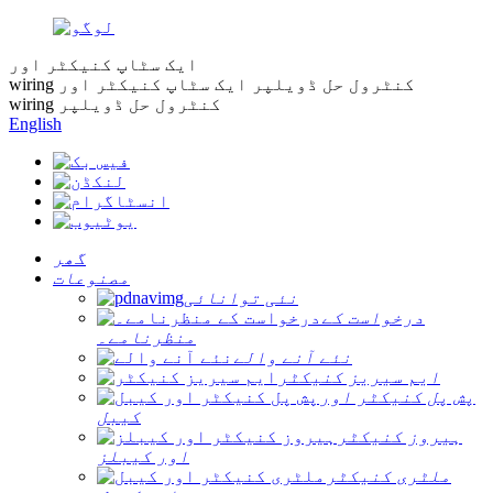
ایک سٹاپ کنیکٹر اور
wiring کنٹرول حل ڈویلپر
ایک سٹاپ کنیکٹر اور
wiring کنٹرول حل ڈویلپر
English
گھر
مصنوعات
نئی توانائی
درخواست کے
منظرنامے۔
نئے آنے والے
ایم سیریز کنیکٹر
پش پل کنیکٹر اور
کیبل
ہیروز کنیکٹر
اور کیبلز
ملٹری کنیکٹر