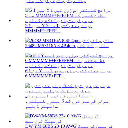
والا بیٹری ٹرمینل کنیکٹر
5 میں 1 Y برانچ کنیکٹر 1 سے 5
MMMMF+FFFF...
26482 MS3116A 8-4P 4pin ملٹری کنیکٹر
6 ان 1 Y برانچ کنیکٹر جوڑوں میں 1 سے
6 MMMMMF+FFF...
سولر کرمپر ٹول کٹ 6 پیئرز کنیکٹر،
اسپنر ڈبلیو...
DW-YM-58BS 23-10 AWG ٹرمینل کرمپنگ