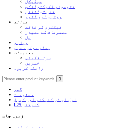
میڈیکل
آٹوموٹو الیکٹرانکس
نئی توانائی
ویڈیو اور آڈیو
فوائد
فیکٹری کی طاقت
مصنوعات کے معیار
حل
ویڈیو
ہمارے بارے میں
معلومات
سرٹیفکیٹس
خبریں
رابطہ کریں۔
گھر
مصنوعات
ایل ای ڈی کنیکٹر اور کیبل
L25 کنیکٹر
زمرہ جات
نئی توانائی