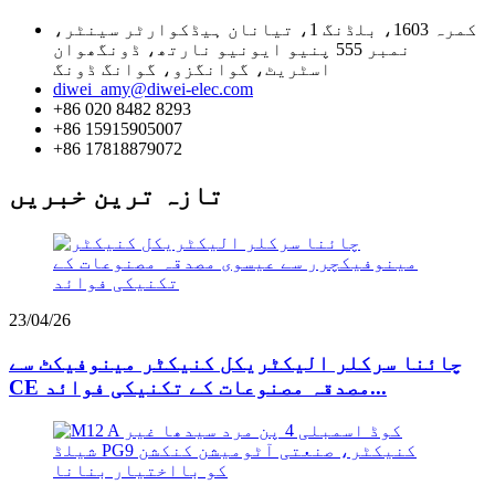
کمرہ 1603، بلڈنگ 1، تیانان ہیڈکوارٹر سینٹر،
نمبر 555 پنیو ایونیو نارتھ، ڈونگھوان
اسٹریٹ، گوانگزو، گوانگ ڈونگ
diwei_amy@diwei-elec.com
+86 020 8482 8293
+86 15915905007
+86 17818879072
تازہ ترین خبریں
23/04/26
چائنا سرکلر الیکٹریکل کنیکٹر مینوفیکٹ سے
CE مصدقہ مصنوعات کے تکنیکی فوائد...