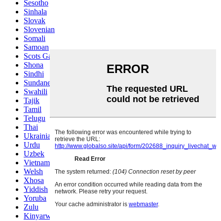
Sesotho
Sinhala
Slovak
Slovenian
Somali
Samoan
Scots Gaelic
Shona
Sindhi
Sundanese
Swahili
Tajik
Tamil
Telugu
Thai
Ukrainian
Urdu
Uzbek
Vietnamese
Welsh
Xhosa
Yiddish
Yoruba
Zulu
Kinyarwanda