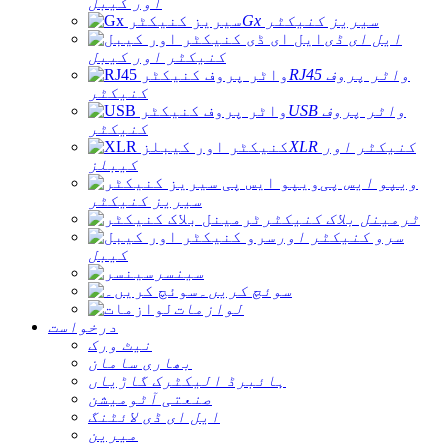
اور کیبل
Gx سیریز کنیکٹر
ایل ای ڈی
کنیکٹر اور کیبل
RJ45 واٹر پروف
کنیکٹر
USB واٹر پروف
کنیکٹر
XLR کنیکٹر اور
کیبلز
ویپو ایس پی
سیریز کنیکٹر
ٹرمینل بلاک کنیکٹر
سرو کنیکٹر اور
کیبل
سینسر
سوئچ کریں۔
لوازمات
درخواست
نیٹ ورک
بھاری سامان
ہائبرڈ الیکٹرک گاڑیاں
صنعتی آٹومیشن
ایل ای ڈی لائٹنگ
میرین