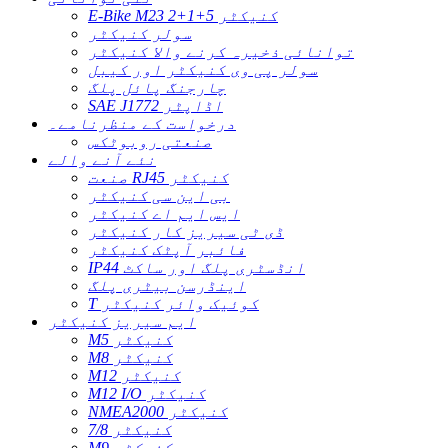
E-Bike M23 2+1+5 کنیکٹر
سولر کنیکٹر
توانائی ذخیرہ کرنے والا کنیکٹر
سولر پی وی کنیکٹر اور کیبل
چارجنگ پائل پلگ
SAE J1772 اڈاپٹر
درخواست کے منظرنامے۔
صنعتی روبوٹکس
نئے آنے والے
صنعت RJ45 کنیکٹر
بی این سی کنیکٹر
ایس ایم اے کنیکٹر
ڈی ٹی سیریز کار کنیکٹر
فائبر آپٹک کنیکٹر
IP44 انڈسٹری پلگ اور ساکٹ
اینڈرسن بیٹری پلگ
T کوئیک وائر کنیکٹر
ایم سیریز کنیکٹر
M5 کنیکٹر
M8 کنیکٹر
M12 کنیکٹر
M12 I/O کنیکٹر
NMEA2000 کنیکٹر
7/8 کنیکٹر
M9 کنیکٹر