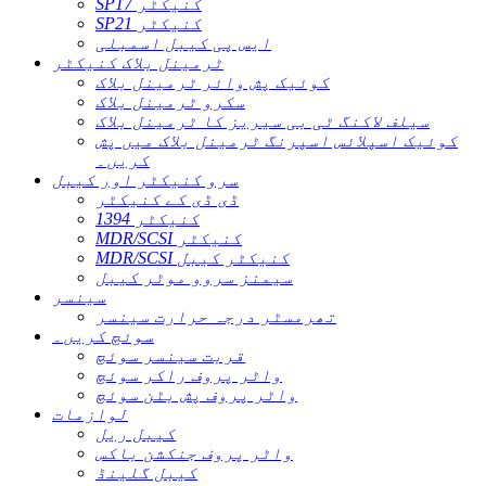
SP17 کنیکٹر
SP21 کنیکٹر
ایس پی کیبل اسمبلی
ٹرمینل بلاک کنیکٹر
کوئیک پش وائر ٹرمینل بلاک
سکرو ٹرمینل بلاک
سیلف لاکنگ ٹی بی سیریز کا ٹرمینل بلاک
کوئیک اسپلائس اسپرنگ ٹرمینل بلاک میں پش
کریں۔
سرو کنیکٹر اور کیبل
ڈی ڈی کے کنیکٹر
1394 کنیکٹر
MDR/SCSI کنیکٹر
MDR/SCSI کنیکٹر کیبل
سیمنز سروو موٹر کیبل
سینسر
تھرمسٹر درجہ حرارت سینسر
سوئچ کریں۔
قربت سینسر سوئچ
واٹر پروف راکر سوئچ
واٹر پروف پش بٹن سوئچ
لوازمات
کیبل ریل
واٹر پروف جنکشن باکس
کیبل گلینڈ