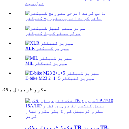
ٹول سیٹ
ہائی کرنٹ انرجی سٹوریج کنیکٹر
سولر سسٹم کیبل کنیکٹر
XLR سیریز کنیکٹر
MIL سیریز کنیکٹر
E-bike M23 2+1+5 سیریز کنیکٹر
سکرو ٹرمینل بلاک
فکسڈ ٹرمینل بلاکس TB سیریز TB-