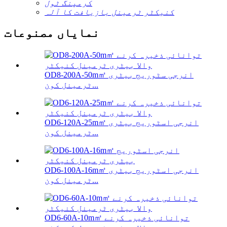
کرمپنگ ٹول
کنیکٹر ٹرمینل بازیافت کا آلہ
نمایاں مصنوعات
OD8-200A-50m㎡ انرجی سٹوریج بیٹری
ٹرمینل کون...
OD6-120A-25m㎡ انرجی اسٹوریج بیٹری
ٹرمینل کون...
OD6-100A-16m㎡ انرجی اسٹوریج بیٹری
ٹرمینل کون...
OD6-60A-10m㎡ توانائی ذخیرہ کرنے