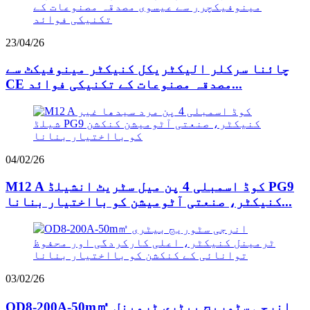
23/04/26
چائنا سرکلر الیکٹریکل کنیکٹر مینوفیکٹ سے
CE مصدقہ مصنوعات کے تکنیکی فوائد...
04/02/26
M12 A کوڈ اسمبلی 4 پن میل سٹریٹ انشیلڈ PG9
کنیکٹر، صنعتی آٹومیشن کو بااختیار بنانا...
03/02/26
OD8-200A-50m㎡ انرجی سٹوریج بیٹری ٹرمینل