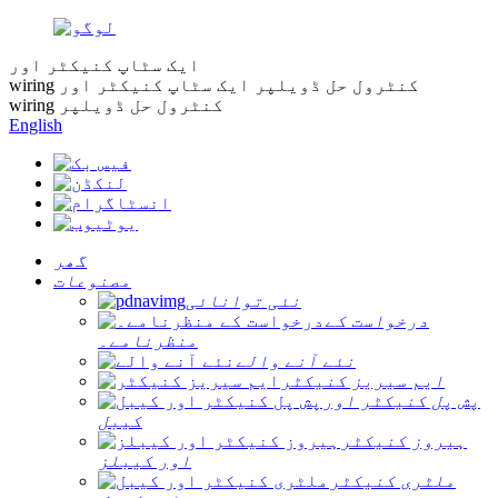
ایک سٹاپ کنیکٹر اور
wiring کنٹرول حل ڈویلپر
ایک سٹاپ کنیکٹر اور
wiring کنٹرول حل ڈویلپر
English
گھر
مصنوعات
نئی توانائی
درخواست کے
منظرنامے۔
نئے آنے والے
ایم سیریز کنیکٹر
پش پل کنیکٹر اور
کیبل
ہیروز کنیکٹر
اور کیبلز
ملٹری کنیکٹر