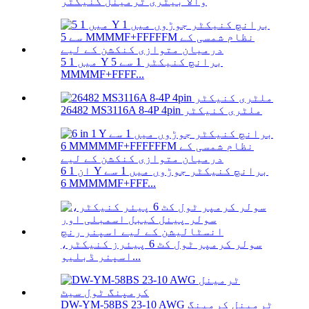
والا بیٹری ٹرمینل کنیکٹر
5 میں 1 Y برانچ کنیکٹر 1 سے 5
MMMMF+FFFF...
26482 MS3116A 8-4P 4pin ملٹری کنیکٹر
6 ان 1 Y برانچ کنیکٹر جوڑوں میں 1 سے
6 MMMMMF+FFF...
سولر کرمپر ٹول کٹ 6 پیئرز کنیکٹر،
اسپنر ڈبلیو...
DW-YM-58BS 23-10 AWG ٹرمینل کرمپنگ