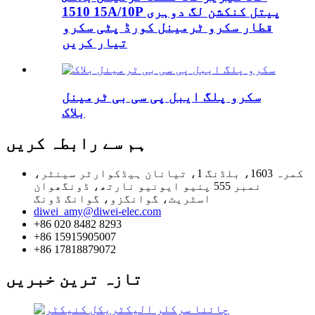
1510 15A/10P پیتل کنکشن لگ دوہری
قطار سکرو ٹرمینل کورڈ پٹی سکرو
تیار کریں
سکرو پلگ ایبل پی سی بی ٹرمینل
بلاک
ہم سے رابطہ کریں
کمرہ 1603، بلڈنگ 1، تیانان ہیڈکوارٹر سینٹر،
نمبر 555 پنیو ایونیو نارتھ، ڈونگھوان
اسٹریٹ، گوانگزو، گوانگ ڈونگ
diwei_amy@diwei-elec.com
+86 020 8482 8293
+86 15915905007
+86 17818879072
تازہ ترین خبریں