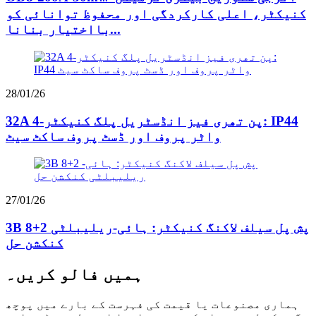
کنیکٹر، اعلی کارکردگی اور محفوظ توانائی کو
بااختیار بنانا...
28/01/26
32A 4-پن تھری فیز انڈسٹریل پلگ کنیکٹر: IP44
واٹر پروف اور ڈسٹ پروف ساکٹ سیٹ
27/01/26
3B 8+2 پش پل سیلف لاکنگ کنیکٹر: ہائی-ریلیبلٹی
کنکشن حل
ہمیں فالو کریں۔
ہماری مصنوعات یا قیمت کی فہرست کے بارے میں پوچھ