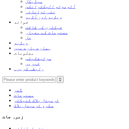
میڈیکل
آٹوموٹو الیکٹرانکس
نئی توانائی
ویڈیو اور آڈیو
فوائد
فیکٹری کی طاقت
مصنوعات کے معیار
حل
ویڈیو
ہمارے بارے میں
معلومات
سرٹیفکیٹس
خبریں
رابطہ کریں۔
گھر
مصنوعات
ٹرمینل بلاک کنیکٹر
سکرو ٹرمینل بلاک
زمرہ جات
نئی توانائی