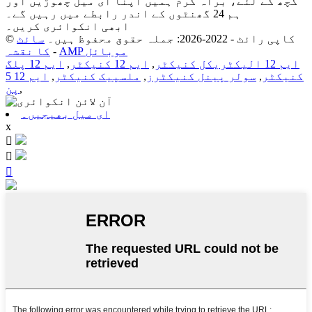
گچھ کے لئے، براہ کرم ہمیں اپنا ای میل چھوڑیں اور
ہم 24 گھنٹوں کے اندر رابطے میں رہیں گے۔
ابھی انکوائری کریں۔
© کاپی رائٹ - 2022-2026: جملہ حقوق محفوظ ہیں۔
سائٹ
AMP موبائل
-
کا نقشہ
ایم 12 الیکٹریکل کنیکٹر
,
ایم 12 کنیکٹر
,
ایم 12 پلگ
کنیکٹر
,
سولر پینل کنیکٹرز
,
ملسپیک کنیکٹر
,
ایم 12 5
,
پن
ای میل بھیجیں۔
x


